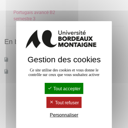
Portugais avancé B2
semestre 3
En bref
Gestion des cookies
Mobilité d'études
Non
Ce site utilise des cookies et vous donne le
Accessible à distance
Non
contrôle sur ceux que vous souhaitez activer
Tout accepter
Tout refuser
Personnaliser