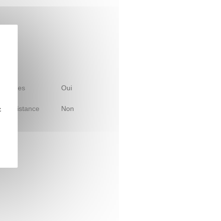
 d'études
Oui
le à distance
Non
z