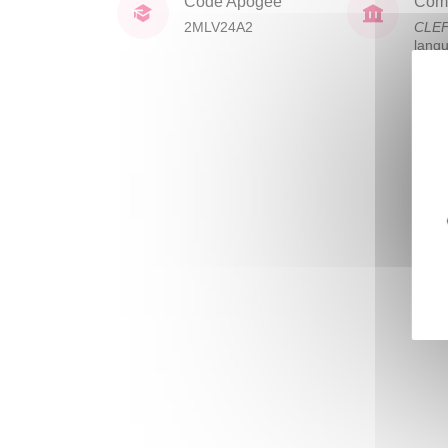
Code Apogée
Comp
2MLV24A2
CLE
lang