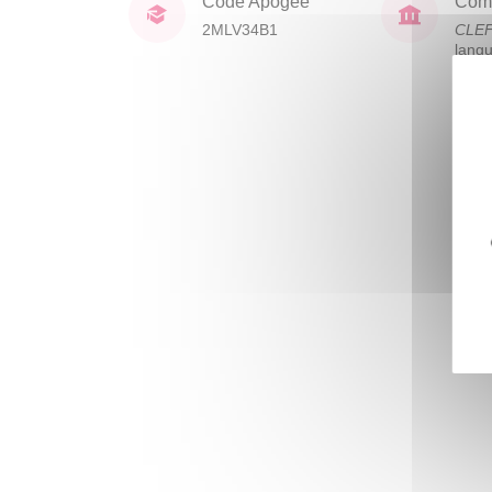
Code Apogée
Comp
2MLV34B1
CLE
lang