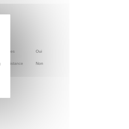
 d'études
Oui
le à distance
Non
z