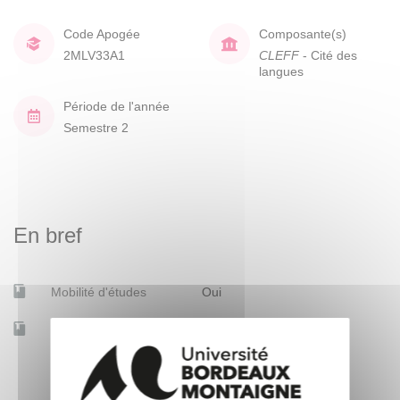
Code Apogée
Composante(s)
2MLV33A1
CLEFF
- Cité des
langues
Période de l'année
Semestre 2
En bref
Mobilité d'études
Oui
Accessible à distance
Non