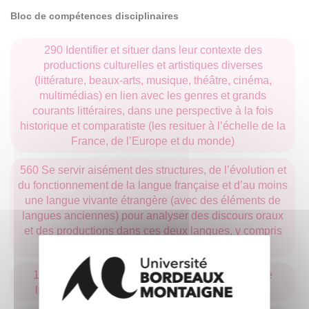
Bloc de compétences disciplinaires
290 Identifier et situer dans leur contexte des
productions culturelles et artistiques diverses
(littérature, beaux-arts, musique, théâtre, cinéma,
multimédias) en lien avec les genres et grands
courants littéraires, dans une perspective à la fois
historique et comparatiste (les resituer à l’échelle de la
France, de l’Europe et du monde)
560 Se servir aisément des structures, de l’évolution et
du fonctionnement de la langue française et d’au moins
une langue vivante étrangère (avec des éléments de
langues anciennes) pour analyser des discours oraux
et des productions dans ces deux langues, y compris
liés aux nouveaux modes de communication
119 Connaître et mobiliser des notions de théorie
littéraire de l'Antiquité à l'époque contemporaine