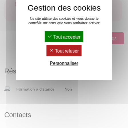
061 Communiquer à des fins de formation ou de
Gestion des cookies
transfert de connaissances, lors d'échanges
professionnels, par oral et par écrit, en français
Ce site utilise des cookies et vous donne le
contrôle sur ceux que vous souhaitez activer
Tout accepter
Voir le tableau d'acquisition des compétences
Tout refuser
Personnaliser
Résumé de la formation
Formation à distance
Non
Contacts