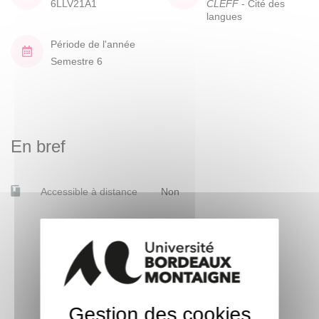
6LLV21A1
CLEFF
- Cité des
langues
Période de l'année
Semestre 6
En bref
Accessible à distance
Non
Gestion des cookies