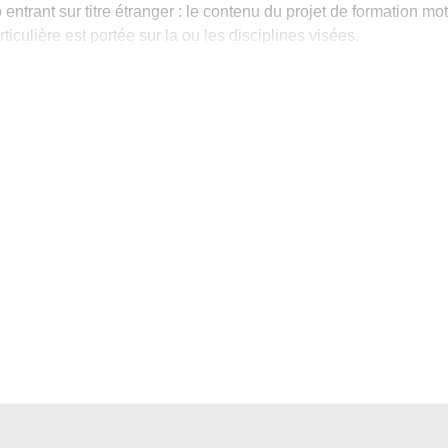
ntrant sur titre étranger : le contenu du projet de formation mot
ticulière est portée sur la ou les disciplines visées.
'Université Bordeaux Montaigne ou une réorientation (chang
obtenue dans une autre université française ou d'un titre pouva
e m'inscris en année supérieure dans la même mention et le
pour en sav
le cadre d’une candidature pour cette formation :