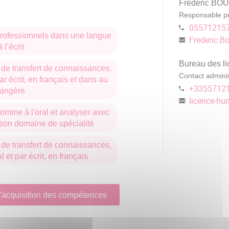
Frédéric B
Responsable p
05571215
professionnels dans une langue
Frederic.Bo
 l’écrit
Bureau des li
de transfert de connaissances,
Contact adminis
ar écrit, en français et dans au
+3355712
rangère
licence-hum
omme à l'oral et analyser avec
 son domaine de spécialité
de transfert de connaissances,
 et par écrit, en français
 d'acquisition des compétences