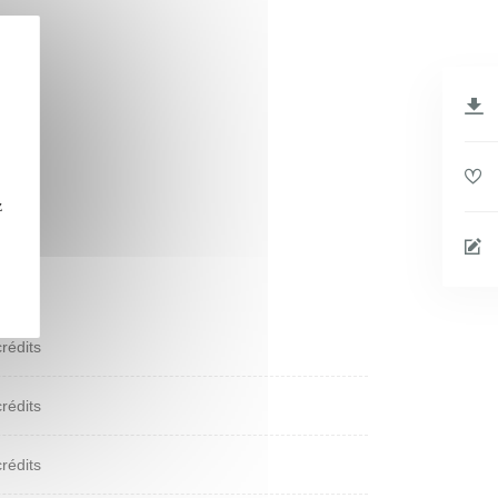
z
crédits
crédits
crédits