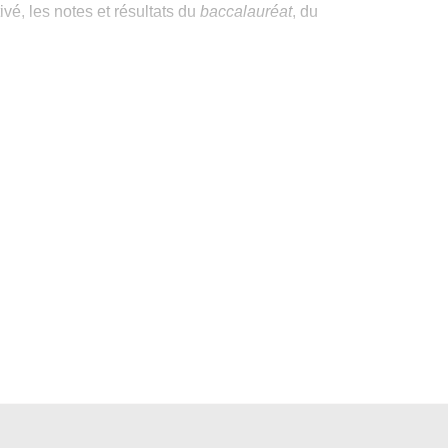
ivé, les notes et résultats du
baccalauréat
, du
ement de discipline)
nt permettre une inscription en 3ème année de
 même parcours au sein du même diplôme, je
oir plus
.