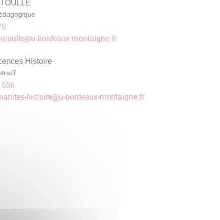
OUTOULLE
édagogique
70
utoulle
@
u-bordeaux-montaigne.fr
cences Histoire
tratif
1556
anites-histoire
@
u-bordeaux-montaigne.fr