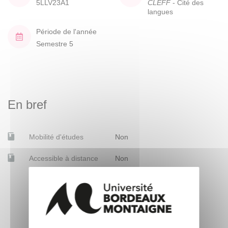
5LLV23A1
CLEFF
- Cité des
langues
Période de l'année
Semestre 5
En bref
Mobilité d'études
Non
Accessible à distance
Non