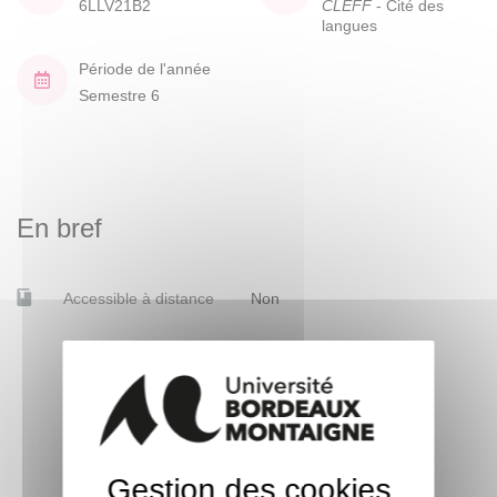
6LLV21B2
CLEFF
- Cité des
langues
Période de l'année
Semestre 6
En bref
Accessible à distance
Non
Gestion des cookies