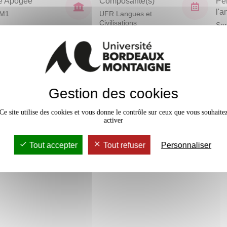
e Apogée
Composante(s)
Pé
l'
VM1
UFR Langues et
Civilisations
Sem
En bref
Gestion des cookies
Mobilité
Accessib
Ce site utilise des cookies et vous donne le contrôle sur ceux que vous souhaite
activer
Tout accepter
Tout refuser
Personnaliser