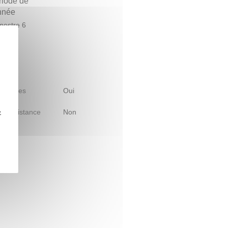
riode de
année
estre 6
 d'études
Oui
le à distance
Non
z