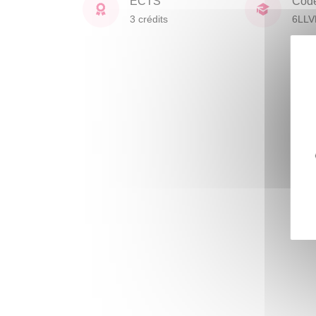
ECTS
Cod
3 crédits
6LL