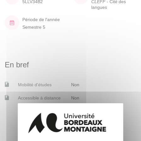
5LLV34B2
CLEFF
- Cité des
langues
Période de l'année
Semestre 5
En bref
Mobilité d'études
Non
Accessible à distance
Non