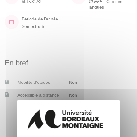
5LLV31A2
CLEFF
- Cité des
langues
Période de l'année
Semestre 5
En bref
Mobilité d'études
Non
Accessible à distance
Non