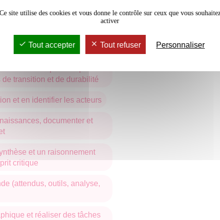
nce de géographie de l'UBM et
géographie du tourisme
de géographie.
Ce site utilise des cookies et vous donne le contrôle sur ceux que vous souhaite
activer
interactions entre milieux et
 échelles
Tout accepter
Tout refuser
Personnaliser
conomique et culturel, les grands
ateurs des disparités spatiales
de transition et de durabilité
on et en identifier les acteurs
nnaissances, documenter et
et
ynthèse et un raisonnement
it critique
e (attendus, outils, analyse,
phique et réaliser des tâches