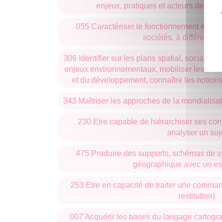
puissent obtenir également leur année de lice
enjeux, pratiques et acteurs de la 
continuent leurs études en licence ou master 
055 Caractériser le fonctionnement et les 
sociétés, à différentes
306 Identifier sur les plans spatial, social, é
enjeux environnementaux, mobiliser les indic
et du développement, connaître les notions 
343 Maîtriser les approches de la mondialisati
230 Etre capable de hiérarchiser ses co
analyser un suj
475 Produire des supports, schémas de s
géographique avec un espr
253 Etre en capacité de traiter une command
restitution)
007 Acquérir les bases du langage cartogra