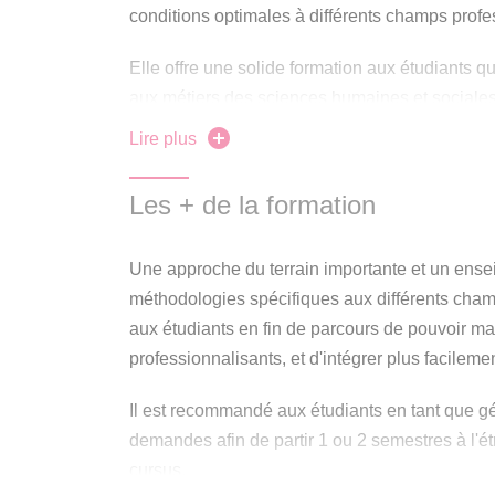
conditions optimales à différents champs profe
Elle offre une solide formation aux étudiants q
aux métiers des sciences humaines et sociales
Lire plus
Ce parcours GspDT permet à travers sa spécial
"développement" et d'étudier le rôle des acteurs,
Les + de la formation
modèles économiques.
Cette licence apporte aux étudiants les bases
Une approche du terrain importante et un en
compréhension des sciences humaines et soci
méthodologies spécifiques aux différents cham
les identités individuelles et collectives, la ge
aux étudiants en fin de parcours de pouvoir mait
futur, de l’échelle locale à l’échelle globale.
professionnalisants, et d'intégrer plus facilem
A la fin de sa formation, l’étudiant aura acquis
Il est recommandé aux étudiants en tant que g
capable de problématiser et d’argumenter un r
demandes afin de partir 1 ou 2 semestres à l'é
méthodes particulières à la géographie (cartog
cursus.
aux sciences sociales (statistiques, technique