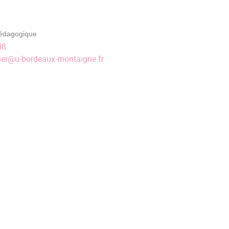
édagogique
08
ier
@
u-bordeaux-montaigne.fr