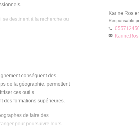
ssionnels.
Karine Rosier
ui se destinent à la recherche ou
Responsable p
.
05571245
Karine.Ros
ité d'approfondir le concept de
 l'évolution des territoires et les
 fondamentales à la
seignement conséquent des
ales, afin de mieux comprendre
ps de la géographie, permettent
stion de notre monde actuel et
riser ces outils
ent des formations supérieures.
 les compétences suivantes : être
éographes de faire des
aisonnement ; maîtriser des
tranger pour poursuivre leurs
raphie, SIG) ou plus générales
s d’enquêtes, travail sémiologique