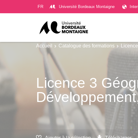
Gestion des cookies
FR
Université Bordeaux Montaigne
Inte
Accueil
Catalogue des formations
Licence
Licence 3 Géogra
Développement, 
Ajouter à la sélection
Télécharger