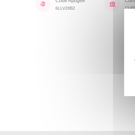
Code Apogée
Comp
6LLV28B2
CLE
lang