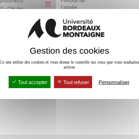
osante(s)
Période de
l'année
FF
- Cité des
ues
Semestre 6
En bref
Gestion des cookies
Accessib
Ce site utilise des cookies et vous donne le contrôle sur ceux que vous souhaite
activer
Tout accepter
Tout refuser
Personnaliser