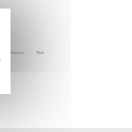
le à distance
Non
z