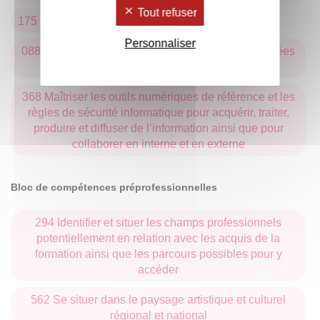
Tout refuser
175 Développer des documents multimédias
Personnaliser
088 Comprendre, analyser et synthétiser des données
en vue de leur exploitation
368 Maîtriser les outils numériques de référence et les
règles de sécurité informatique pour acquérir, traiter,
produire et diffuser de l’information ainsi que pour
collaborer en interne et en externe
Bloc de compétences préprofessionnelles
294 Identifier et situer les champs professionnels
potentiellement en relation avec les acquis de la
formation ainsi que les parcours possibles pour y
accéder
562 Se situer dans le paysage artistique et culturel
régional et national