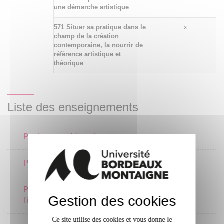
une démarche artistique
571 Situer sa pratique dans le
x
champ de la création
contemporaine, la nourrir de
référence artistique et
théorique
Liste des enseignements
Pratique graphique 1
4 crédits
Pratique du dessin
2 crédits
Pratique numérique de
2 crédits
Gestion des cookies
l'image: infographie
Ce site utilise des cookies et vous donne le