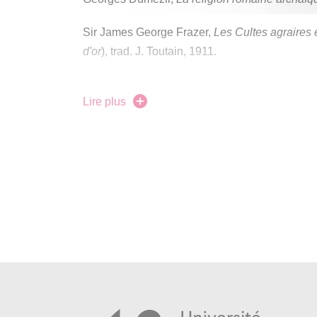
Sir James George Frazer,
Les Cultes agraires 
d'or
), trad. J. Toutain, 1911.
Wilhelm Mannhardt,
Wald- und Feldkulte
. Zwei
Lire plus
seconde édition Berlin 1904/1905.