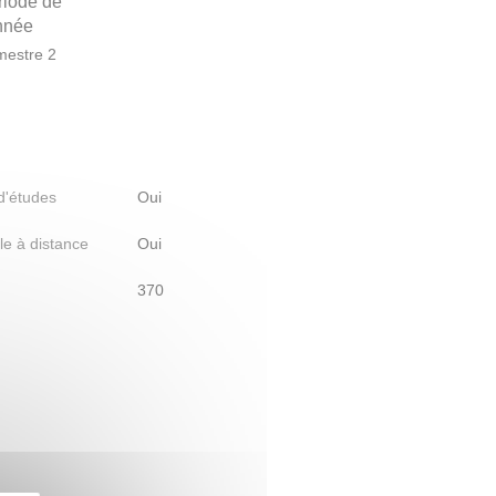
riode de
année
estre 2
 d'études
Oui
le à distance
Oui
370