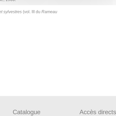
et sylvestres
(vol. III du
Rameau
 Teile, Berlin, 1875/1877 ;
Catalogue
Accès direct