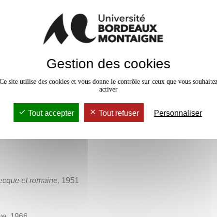
ligion romaine dans ses rapports
e.
Gestion des cookies
Ce site utilise des cookies et vous donne le contrôle sur ceux que vous souhaite
présentation des forces manifestes
activer
et dans le subconscient de
Tout accepter
Tout refuser
Personnaliser
recque et romaine
, 1951
ue
, 1966.