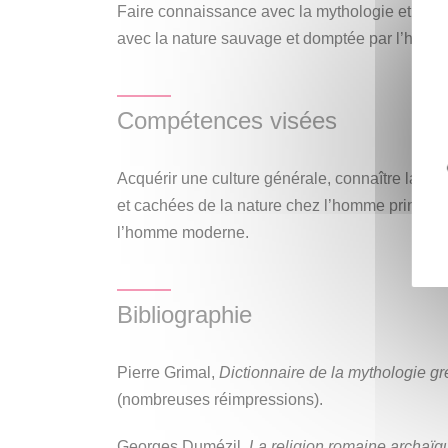
Faire connaissance avec la mythologie et la re
avec la nature sauvage et domptée par l’homm
Compétences visées
Acquérir une culture générale, connaître la re
et cachées de la nature chez l’homme primitif 
l’homme moderne.
Bibliographie
Pierre Grimal,
Dictionnaire de la mythologie g
(nombreuses réimpressions).
Georges Dumézil,
La religion romaine archaïq