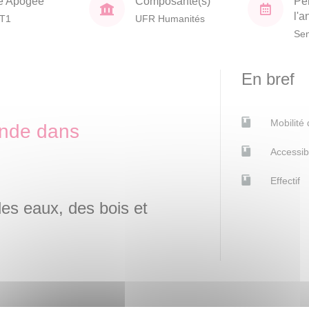
e Apogée
Composante(s)
Pé
l'
T1
UFR Humanités
Sem
En bref
Mobilité
ende dans
Accessib
Effectif
des eaux, des bois et