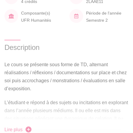
4 crédits
2LAAE11
Composante(s)
Période de l'année
UFR Humanités
Semestre 2
Description
Le cours se présente sous forme de TD, alternant
réalisations / réflexions / documentations sur place et chez
soi puis accrochages / monstrations / évaluations en salle
d’exposition.
L’étudiant·e répond à des sujets ou incitations en explorant
dans l’année plusieurs médiums. Il ou elle est mis dans
des situations générant une dynamique de création. Il ou
elle apprend que l’intention, la production plastique,
Lire plus