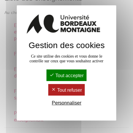
Au choix : 2 parmi 5
Enseignements bilingues
et didactiques du
plurilinguisme
Gestion des cookies
Français de scolarisation
3 crédits
Ce site utilise des cookies et vous donne le
contrôle sur ceux que vous souhaitez activer
Enseignement précoce
3 crédits
des langues
Tout accepter
Tout refuser
Français sur objectifs
3 crédits
spécifiques
Personnaliser
Pratiques artistiques et
enseignement