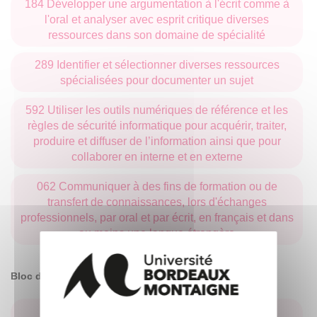
184 Développer une argumentation à l'écrit comme à
l'oral et analyser avec esprit critique diverses
ressources dans son domaine de spécialité
289 Identifier et sélectionner diverses ressources
spécialisées pour documenter un sujet
592 Utiliser les outils numériques de référence et les
règles de sécurité informatique pour acquérir, traiter,
produire et diffuser de l’information ainsi que pour
collaborer en interne et en externe
062 Communiquer à des fins de formation ou de
transfert de connaissances, lors d'échanges
professionnels, par oral et par écrit, en français et dans
au moins une langue étrangère
Bloc de compétences préprofessionnelles
573 Situer son rôle et sa mission au sein d'une