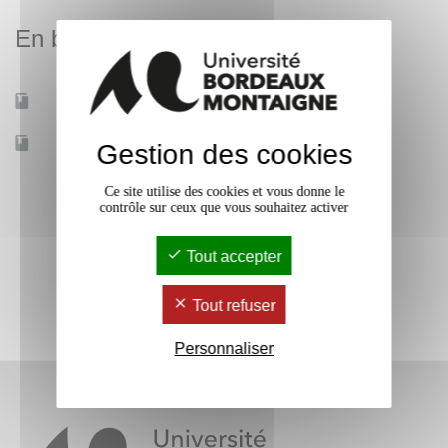
En bref
Mobilité d'études
Oui
Accessible à distance
Non
Gestion des cookies
Ce site utilise des cookies et vous donne le
contrôle sur ceux que vous souhaitez activer
Tout accepter
Tout refuser
Personnaliser