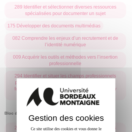
289 Identifier et sélectionner diverses ressources
spécialisées pour documenter un sujet
175 Développer des documents multimédias
082 Comprendre les enjeux d’un recrutement et de
l’identité numérique
009 Acquérir les outils et méthodes vers l’insertion
professionnelle
294 Identifier et situer les champs professionnels
potentiellement en relation avec les acquis de la
formation ainsi que les parcours possibles pour y
accéder
Bloc de compétences préprofessionnelles
Gestion des cookies
294 Identifier et situer les champs professionnels
Ce site utilise des cookies et vous donne le