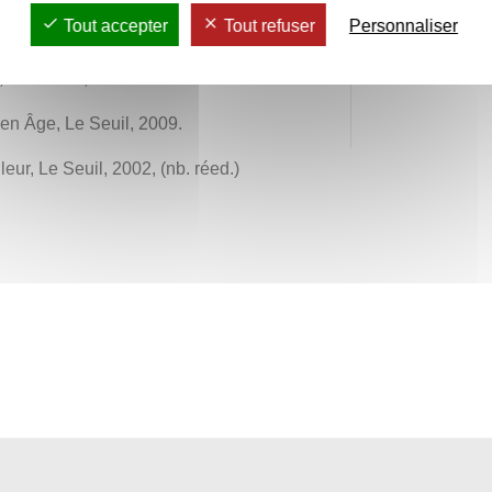
05571215
Tout accepter
Tout refuser
Personnaliser
roxane.chi
 Gallimard, 2008.
en Âge, Le Seuil, 2009.
eur, Le Seuil, 2002, (nb. réed.)