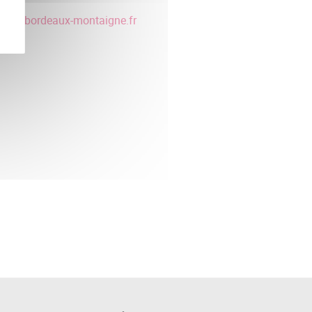
68
la
@
u-bordeaux-montaigne.fr