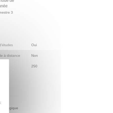
riode de
année
estre 3
 d'études
Oui
le à distance
Non
250
z
édagogique