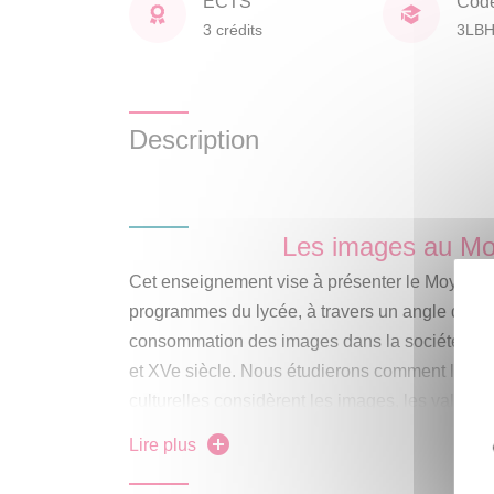
ECTS
Cod
3 crédits
3LB
Description
Les images au Mo
Cet enseignement vise à présenter le Moyen Â
programmes du lycée, à travers un angle d’attaq
consommation des images dans la société chré
et XVe siècle. Nous étudierons comment les auto
culturelles considèrent les images, les valorise
également l’occasion de mettre en place une cu
Lire plus
travers des repères chronologiques, politiques, 
formation des grands ensembles politiques, pri