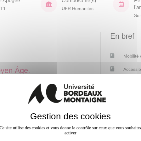
e Apogée
Composante(s)
Pé
l'
HT1
UFR Humanités
Sem
En bref
Mobilité
yen Âge.
Accessib
ge, négligé dans les
Effectif
ue simple : la production et la
tienne occidentale entre les Ve
rités religieuses, politiques et
Contacts
Gestion des cookies
nt ou limitent leur usage. Ce sera
lture générale de la période, à
Roxane Chilà
Ce site utilise des cookies et vous donne le contrôle sur ceux que vous souhaite
culturels. Christianisation,
activer
Responsable p
ncipales évolutions socio-