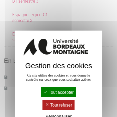
B1 semestre 3
Espagnol expert C1
semestre 3
Espagnol avancé B2
semestre 3
En bref
Gestion des cookies
Ce site utilise des cookies et vous donne le
Mobilité d'études
Oui
contrôle sur ceux que vous souhaitez activer
Accessible à distance
Non
Tout accepter
Tout refuser
Personnaliser