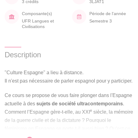
3 crédits
3LJAT1
Composante(s)
Période de l'année
UFR Langues et
Semestre 3
Civilisations
Description
"Culture Espagne" a lieu à distance.
Il n'est pas nécessaire de parler espagnol pour y participer.
Ce cours se propose de vous faire plonger dans l'Espagne
actuelle à des
sujets de société ultracontemporains
.
e
Comment l’Espagne gère-t-elle, au XXI
siècle, la mémoire
de la guerre civile et de la dictature ? Pourquoi le
féminisme en Espagne se porte-t-il aussi bien ? Qu’est-ce
qui se passe au Pays Basque et en Catalogne ? Quel