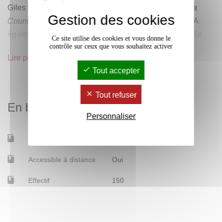
Giles TREMLETT,
Ghosts of Spain: Travels Through a
Gestion des cookies
Country’s Hidden Past
(Londres: Bloomsbury, 2008). A
également été publié en espagnol sous le titre "
España
Ce site utilise des cookies et vous donne le
contrôle sur ceux que vous souhaitez activer
ante sus fantasmas : un recorrido por un país en
Lire plus
transición
".
Tout accepter
Tout refuser
En bref
Sur la royauté ces dernières années :
Personnaliser
En anglais :
Mobilité d'études
Non
podcast "
Corinna and the King
" (en espagnol:
Corinna y el
Accessible à distance
Oui
Rey
) (prod. Brazen).
Effectif
150
Sur le conflit basque :