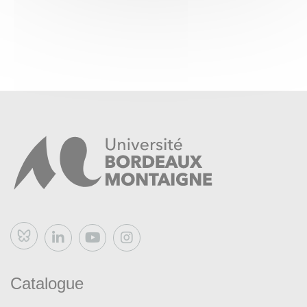
en français, traduit de l'espagnol:
Fernando ARAMBURU,
Patria
, (Arles: Actes Sud, 2020).
Minisérie en 8 épisodes tirée du livre: "
Patria
" (Aitor
Gabilondo, dir. Félix Viscarret et
Óscar Pedraza). Disponible sous-titrée en français sur la
plateforme de vidéos à la demande MyCanal notamment.
Bluesky
Catalogue