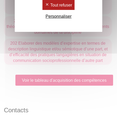
différents domaines des Sciences du Langage
Tout refuser
(linguistique, sémiotique)
Personnaliser
280 Identifier différents courants et perspectives
théoriques en Sciences du Langage, dans les différents
domaines de la discipline
202 Elaborer des modèles d’expertise en termes de
description linguistique et/ou sémiotique d’une part, et
d’efficacité des pratiques langagières en situation de
communication socioprofessionnelle d’autre part
Voir le tableau d'acquisition des compétences
Contacts