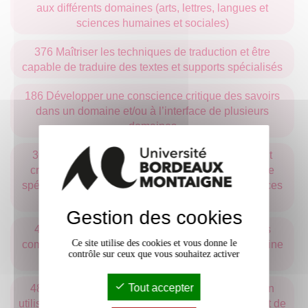
aux différents domaines (arts, lettres, langues et
sciences humaines et sociales)
376 Maîtriser les techniques de traduction et être
capable de traduire des textes et supports spécialisés
186 Développer une conscience critique des savoirs
dans un domaine et/ou à l’interface de plusieurs
domaines
309 Identifier, sélectionner et analyser avec esprit
critique diverses ressources dans son domaine de
spécialité pour documenter un sujet et synthétiser ces
données en vue de leur exploitation
Gestion des cookies
428 Mobiliser des savoirs hautement spécialisés
Ce site utilise des cookies et vous donne le
comme base d’une pensée originale dans le domaine
contrôle sur ceux que vous souhaitez activer
concerné
Tout accepter
485 Recueillir, analyser et décrire des données en
utilisant des méthodes, théories et modèles relevant de