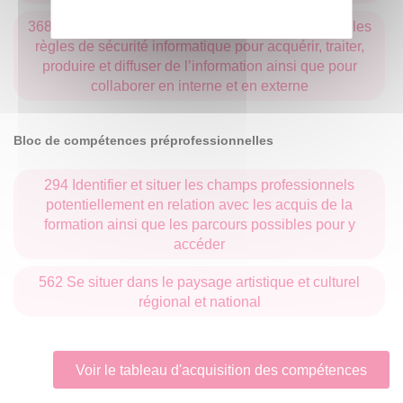
368 Maîtriser les outils numériques de référence et les
règles de sécurité informatique pour acquérir, traiter,
produire et diffuser de l’information ainsi que pour
collaborer en interne et en externe
Bloc de compétences préprofessionnelles
294 Identifier et situer les champs professionnels
potentiellement en relation avec les acquis de la
formation ainsi que les parcours possibles pour y
accéder
562 Se situer dans le paysage artistique et culturel
régional et national
Voir le tableau d'acquisition des compétences