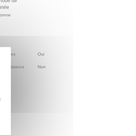
riode de
année
tomne
 d'études
Oui
le à distance
Non
z