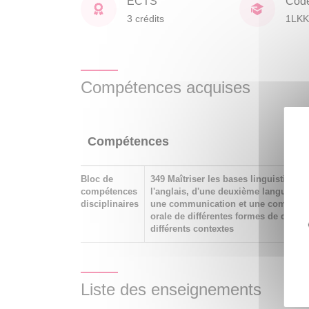
ECTS
Cod
3 crédits
1LKK
Compétences acquises
Compétences
Bloc de
349 Maîtriser les bases linguistiques
compétences
l'anglais, d'une deuxième langue sla
disciplinaires
une communication et une compréhen
orale de différentes formes de disco
différents contextes
Liste des enseignements