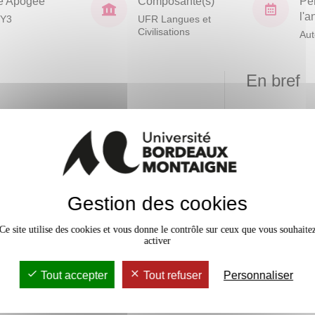
e Apogée
Composante(s)
Pé
l'
Y3
UFR Langues et
Civilisations
Au
En bref
Mobilité
Niveau
d'acquisition
Accessib
 du russe, de
x
ve permettant
Gestion des cookies
sion écrite et
urs, dans
Ce site utilise des cookies et vous donne le contrôle sur ceux que vous souhaite
activer
Tout accepter
Tout refuser
Personnaliser