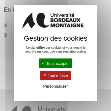
En bref
Mobilité d'études
Oui
Accessible à distance
Non
Gestion des cookies
Ce site utilise des cookies et vous donne le
contrôle sur ceux que vous souhaitez activer
Tout accepter
Tout refuser
Personnaliser