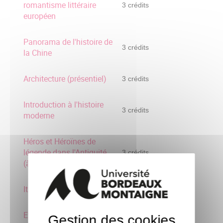
romantisme littéraire
3 crédits
européen
Panorama de l'histoire de
3 crédits
la Chine
Architecture (présentiel)
3 crédits
Introduction à l'histoire
3 crédits
moderne
Héros et Héroïnes de
légende dans l'Antiquité
3 crédits
(à distance)
Italie : villes, art et culture
3 crédits
Etre artiste aux XXe et
Gestion des cookies