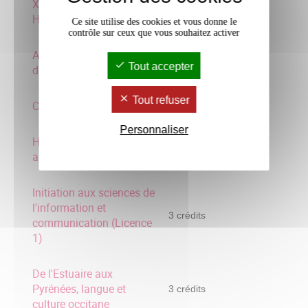
XXIe siécles. Introduction
3 crédits
HA conten
Ce site utilise des cookies et vous donne le
contrôle sur ceux que vous souhaitez activer
Analyses philosophiques
3 crédits
Tout accepter
du présent
Tout refuser
Culture Amérique Latine
3 crédits
Personnaliser
Histoire et civilisation
3 crédits
arabe
Initiation aux sciences de
l'information et
3 crédits
communication (Licence
1)
De l'Estuaire aux
Pyrénées, langue et
3 crédits
culture occitane