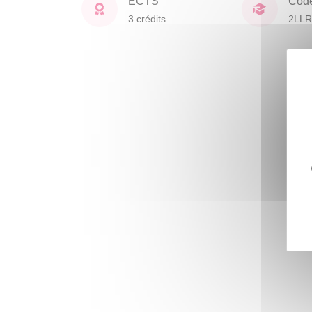
ECTS
Cod
3 crédits
2LLR