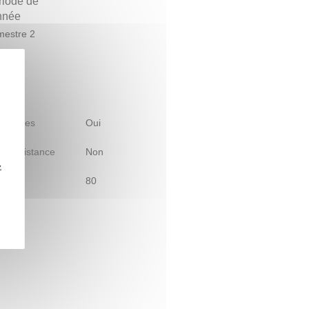
riode de
année
estre 2
 d'études
Oui
le à distance
Non
z
80