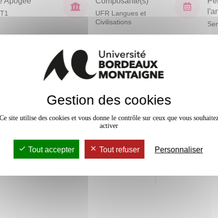
e Apogée
Composante(s)
Pé
l'
T1
UFR Langues et
Civilisations
Sem
En bref
Mobilité
Gestion des cookies
Accessib
Ce site utilise des cookies et vous donne le contrôle sur ceux que vous souhaite
activer
Effectif
Tout accepter
Tout refuser
Personnaliser