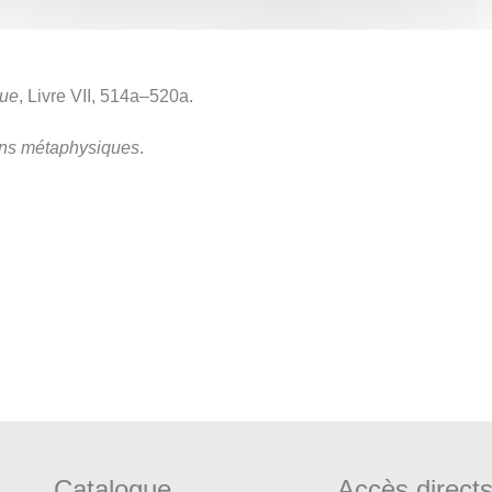
que
, Livre VII, 514a–520a.
ons métaphysiques
.
Catalogue
Accès direct