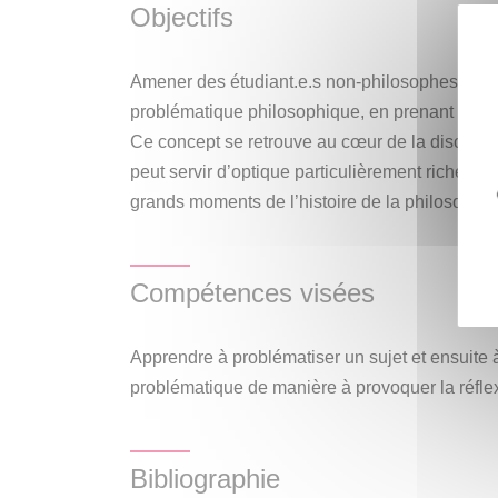
Objectifs
de la « post-vérité ». Il s’agira de voir de quel
peut nous armer face à des situations réelles
cette manière, l’idée est de transmettre les ba
Amener des étudiant.e.s non-philosophes à sai
sa diversité conceptuelle, comme quelque chos
problématique philosophique, en prenant comm
appliqué aux situations problématiques du mon
Ce concept se retrouve au cœur de la discipline
peut servir d’optique particulièrement riche da
grands moments de l’histoire de la philosophie
Compétences visées
Apprendre à problématiser un sujet et ensuite
problématique de manière à provoquer la réfle
Bibliographie