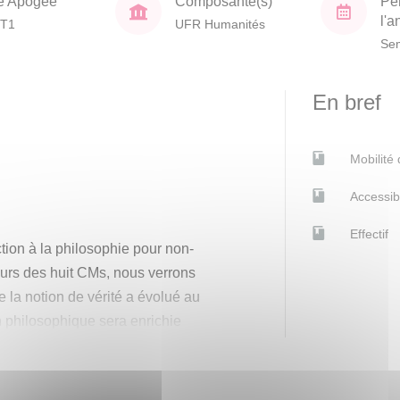
e Apogée
Composante(s)
Pé
l'
T1
UFR Humanités
Sem
En bref
Mobilité
Accessib
Effectif
ction à la philosophie pour non-
ours des huit CMs, nous verrons
 la notion de vérité a évolué au
ion philosophique sera enrichie
s, tels la démocratie athénienne,
ns scientifiques, les deux guerres
historique, souvent appelé l’ère