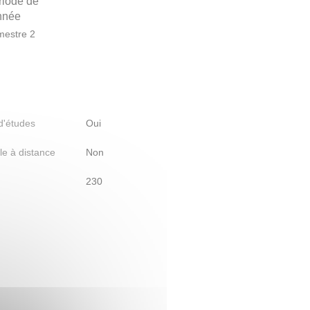
riode de
année
estre 2
 d'études
Oui
le à distance
Non
230