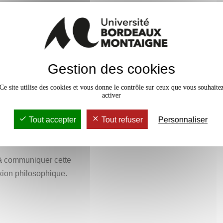
s outils conceptuels la philosophie
 dont le sens nous échappe. De
ses de la philosophie, dans toute
sir ce que c’est qu’une
e de pragmatique, apte à être
e exemple le thème de la vérité.
de réel.
 depuis ses débuts et à ce titre
Gestion des cookies
ns laquelle étudier quelques
Ce site utilise des cookies et vous donne le contrôle sur ceux que vous souhaite
.
activer
Tout accepter
Tout refuser
Personnaliser
 à communiquer cette
xion philosophique.