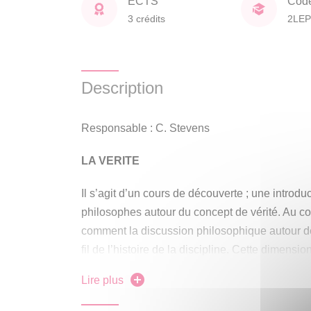
ECTS
Cod
3 crédits
2LEP
Description
Responsable : C. Stevens
LA VERITE
Il s’agit d’un cours de découverte ; une introdu
philosophes autour du concept de vérité. Au c
comment la discussion philosophique autour de
fil de l’histoire de la discipline. Cette dimens
d’exemples tirés de grands moments historique
Lire plus
le christianisme, la Renaissance, les révolutio
mondiales, sans parler de notre propre moment 