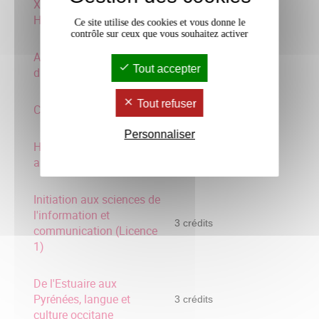
XXIe siécles. Introduction
3 crédits
HA conten
Ce site utilise des cookies et vous donne le
contrôle sur ceux que vous souhaitez activer
Analyses philosophiques
3 crédits
Tout accepter
du présent
Tout refuser
Culture Amérique Latine
3 crédits
Personnaliser
Histoire et civilisation
3 crédits
arabe
Initiation aux sciences de
l'information et
3 crédits
communication (Licence
1)
De l'Estuaire aux
Pyrénées, langue et
3 crédits
culture occitane