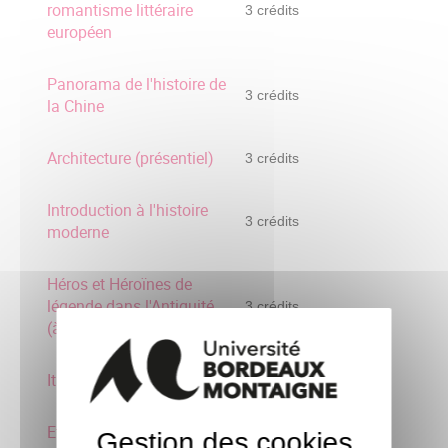
romantisme littéraire
3 crédits
européen
Panorama de l'histoire de
3 crédits
la Chine
Architecture (présentiel)
3 crédits
Introduction à l'histoire
3 crédits
moderne
Héros et Héroïnes de
légende dans l'Antiquité
3 crédits
(à distance)
Italie : villes, art et culture
3 crédits
Etre artiste aux XXe et
Gestion des cookies