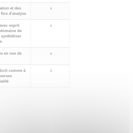
ation et des
x
fins d'analyse
 avec esprit
x
n domaine de
 synthétiser
on
es en vue de
x
'écrit comme à
x
iverses
alité