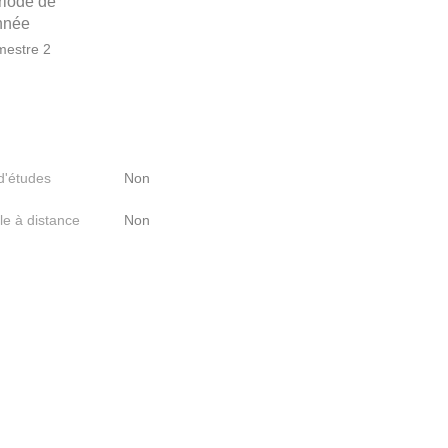
riode de
année
estre 2
 d'études
Non
le à distance
Non