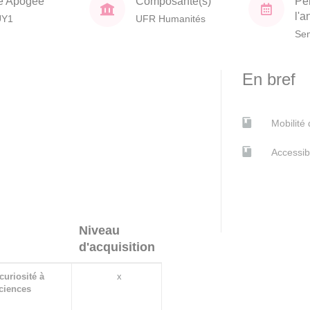
e Apogée
Composante(s)
Pé
l'
UY1
UFR Humanités
Sem
En bref
Mobilité
Accessib
Niveau
d'acquisition
curiosité à
x
sciences