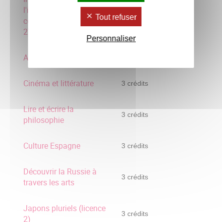
l'information et
3 crédits
Tout refuser
communication (Licence
2)
Personnaliser
Art et culture arabe
3 crédits
Cinéma et littérature
3 crédits
Lire et écrire la
3 crédits
philosophie
Culture Espagne
3 crédits
Découvrir la Russie à
3 crédits
travers les arts
Japons pluriels (licence
3 crédits
2)