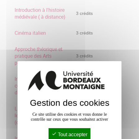
Introduction à l'histoire
3 crédits
médiévale ( à distance)
Cinéma italien
3 crédits
Approche théorique et
pratique des Arts
3 crédits
plastiques
Introduction à l'histoire
contemporaine (à
3 crédits
distance)
Gestion des cookies
La langue française dans
le temps et dans l'espace
Ce site utilise des cookies et vous donne le
3 crédits
contrôle sur ceux que vous souhaitez activer
(distance
Tout accepter
Initiation aux sciences de