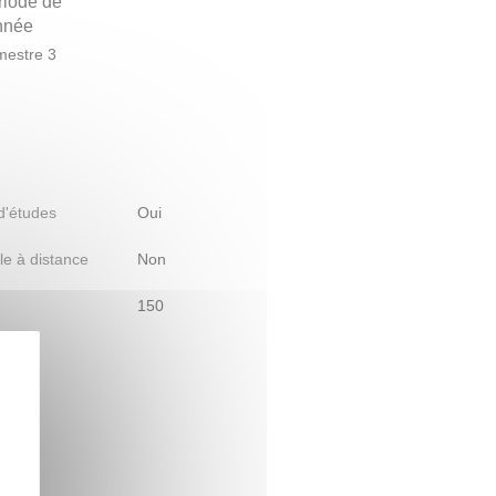
riode de
année
estre 3
 d'études
Oui
le à distance
Non
150