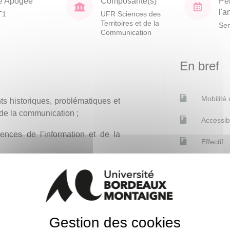
e Apogée
Composante(s)
Pé
l'
T1
UFR Sciences des
Territoires et de la
Sem
Communication
En bref
Mobilité
ts historiques, problématiques et
 de la communication ;
Accessib
ences de l’information et de la
Effectif
ciences de l’information et de la
Gestion des cookies