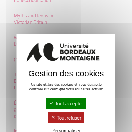
transcendentalism
Myths and Icons in
Victorian Britain
Women British Film
Directors
(Neo)-Victorian Studies
Gestion des cookies
The Mutation of the
British Adventure Novel at
Ce site utilise des cookies et vous donne le
the End
contrôle sur ceux que vous souhaitez activer
Écrire, lire et traduire le
Tout accepter
genre/ Writing, reading
and tran
Tout refuser
Indians in Unexpected
Personnaliser