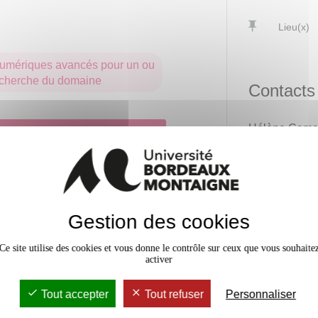
Lieu(x)
 numériques avancés pour un ou
recherche du domaine
Contacts
Hélène Cama
 d'acquisition des compétences
Responsable p
05571261
Helene.Ca
Bureau des m
Gestion des cookies
Contact adminis
master-lan
Ce site utilise des cookies et vous donne le contrôle sur ceux que vous souhaite
activer
Tout accepter
Tout refuser
Personnaliser