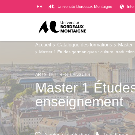
Gestion des cookies
FR
Université Bordeaux Montaigne
Inte
Accueil
Catalogue des formations
Master
Master 1 Études germaniques : culture, traductio
ARTS, LETTRES, LANGUES
Master 1 Études
enseignement
Ajouter à la sélection
Télécharger