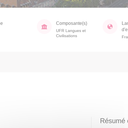
ée
Composante(s)
La
d'
UFR Langues et
Civilisations
Fra
Résumé d