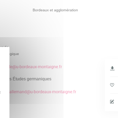
Bordeaux et agglomération
rade
édagogique
60
marade
@
u-bordeaux-montaigne.fr
asters Études germaniques
tratif
gues-allemand
@
u-bordeaux-montaigne.fr
z