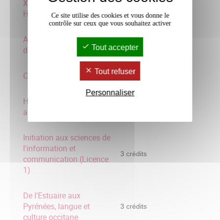
XXIe siécles. Introduction
3 crédits
HA conten
Ce site utilise des cookies et vous donne le
contrôle sur ceux que vous souhaitez activer
Analyses philosophiques
3 crédits
Tout accepter
du présent
Tout refuser
Culture Amérique Latine
3 crédits
Personnaliser
Histoire et civilisation
3 crédits
arabe
Initiation aux sciences de
l'information et
3 crédits
communication (Licence
1)
De l'Estuaire aux
Pyrénées, langue et
3 crédits
culture occitane