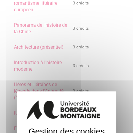
romantisme littéraire
3 crédits
européen
Panorama de l'histoire de
3 crédits
la Chine
Architecture (présentiel)
3 crédits
Introduction à l'histoire
3 crédits
moderne
Héros et Héroïnes de
légende dans l'Antiquité
3 crédits
(à distance)
Italie : villes, art et culture
3 crédits
Etre artiste aux XXe et
Gestion des cookies