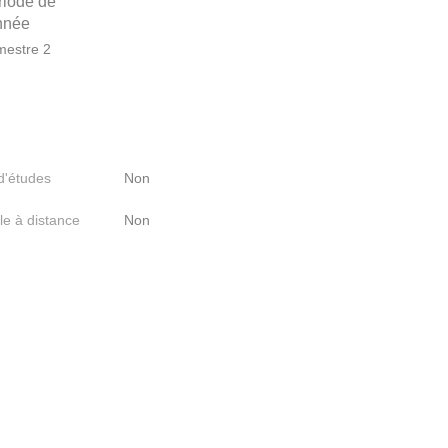
riode de
année
estre 2
 d'études
Non
le à distance
Non