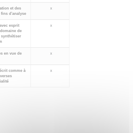
ation et des
x
fins d'analyse
 avec esprit
x
n domaine de
 synthétiser
on
es en vue de
x
'écrit comme à
x
iverses
alité