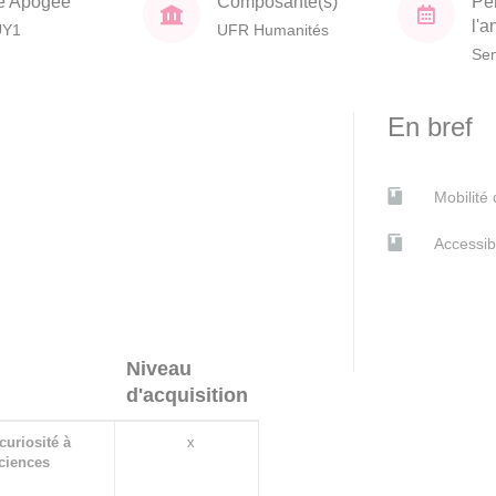
e Apogée
Composante(s)
Pé
l'
UY1
UFR Humanités
Sem
En bref
Mobilité
Accessib
Niveau
d'acquisition
curiosité à
x
sciences