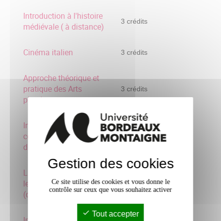
Introduction à l'histoire
3 crédits
médiévale ( à distance)
Cinéma italien
3 crédits
Approche théorique et
pratique des Arts
3 crédits
plastiques
Introduction à l'histoire
contemporaine (à
3 crédits
distance)
Gestion des cookies
La langue française dans
le temps et dans l'espace
Ce site utilise des cookies et vous donne le
3 crédits
contrôle sur ceux que vous souhaitez activer
(distance
Tout accepter
Initiation aux sciences de