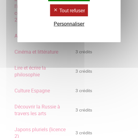
l'information et
3 crédits
Tout refuser
communication (Licence
2)
Personnaliser
Art et culture arabe
3 crédits
Cinéma et littérature
3 crédits
Lire et écrire la
3 crédits
philosophie
Culture Espagne
3 crédits
Découvrir la Russie à
3 crédits
travers les arts
Japons pluriels (licence
3 crédits
2)