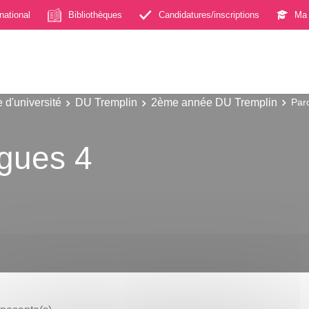
rnational
Bibliothèques
Candidatures/inscriptions
Ma 
 d'université
DU Tremplin
2ème année DU Tremplin
Par
ngues 4