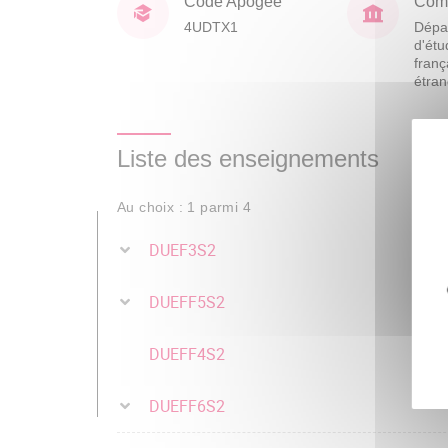
Code Apogée
Comp
4UDTX1
Dépa
d'étu
franç
étra
Liste des enseignements
Au choix : 1 parmi 4
DUEF3S2
DUEFF5S2
DUEFF4S2
DUEFF6S2