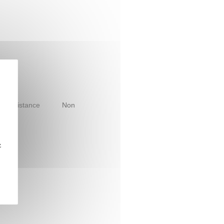
le à distance
Non
z