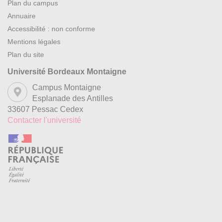
Plan du campus
Littérature moderne et contemporaine (19e au
er
e
e
Annuaire
1
semestre / 20
siècle au 2
semestre)
Accessibilité : non conforme
Cultures et littératures francophones (uniquement au
Mentions légales
er
1
semestre)
Plan du site
Art régional
Université Bordeaux Montaigne
Campus Montaigne
Français du tourisme
Esplanade des Antilles
33607 Pessac Cedex
Français des affaires
Contacter l'université
Français des médias
Contrôle des connaissances
Pour la majorité des cours, le contrôle de connaissances
comprend deux parties obligatoires :
le contrôle continu