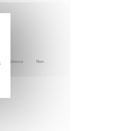
le à distance
Non
z