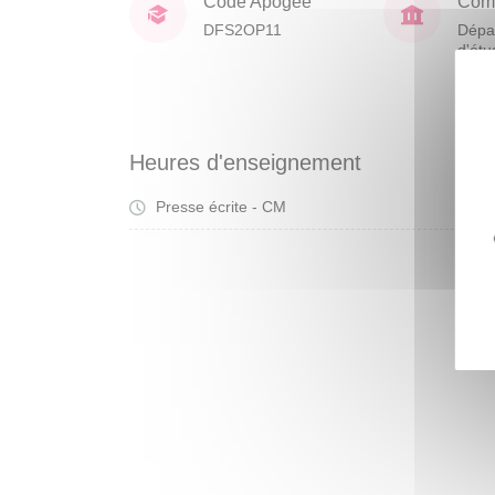
Code Apogée
Comp
DFS2OP11
Dépa
d'étu
franç
étra
Heures d'enseignement
Presse écrite - CM
Cou