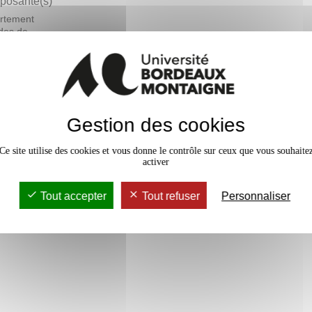
osante(s)
rtement
des de
ais langue
ngère - DEFLE
En bref
Gestion des cookies
rs Magistral
24h
Accessib
Ce site utilise des cookies et vous donne le contrôle sur ceux que vous souhaite
activer
Tout accepter
Tout refuser
Personnaliser