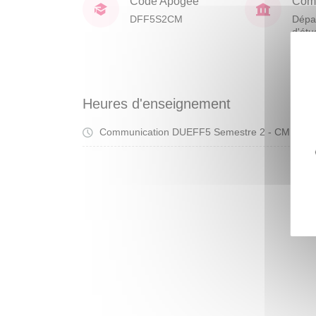
Code Apogée
Comp
DFF5S2CM
Dépa
d'étu
franç
étra
Heures d'enseignement
Communication DUEFF5 Semestre 2 - CM
Cou