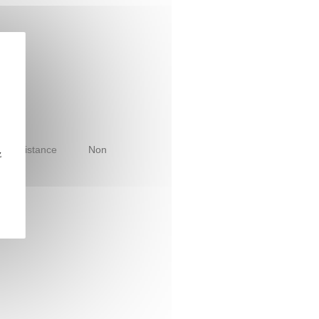
le à distance
Non
z