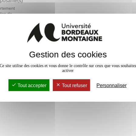
osante(s)
rtement
des de
ais langue
ngère - DEFLE
En bref
Gestion des cookies
rs Magistral
18h
Accessib
Ce site utilise des cookies et vous donne le contrôle sur ceux que vous souhaite
activer
Tout accepter
Tout refuser
Personnaliser