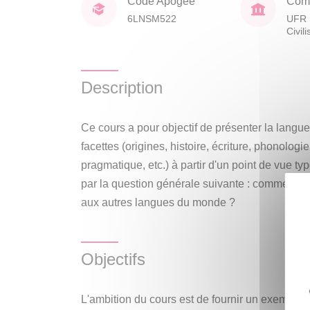
Code Apogée
Comp
6LNSM522
UFR 
Civil
Description
Ce cours a pour objectif de présenter la langu
facettes (origines, histoire, écriture, phonolog
pragmatique, etc.) à partir d'un point de vue t
par la question générale suivante : comment le j
aux autres langues du monde ?
Objectifs
L'ambition du cours est de fournir un exemple, 