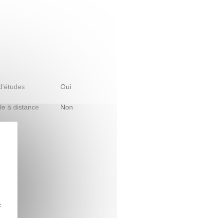
 d'études
Oui
le à distance
Non
z