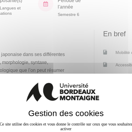
osante(s)
Période de
l'année
Langues et
isations
Semestre 6
En bref
Mobilité
e japonaise dans ses différentes
ie, morphologie, syntaxe,
Accessib
ypologique que l'on peut résumer
aponais se situe-t-il par rapport
Gestion des cookies
Ce site utilise des cookies et vous donne le contrôle sur ceux que vous souhaite
à travers le cas du japonais, de
activer