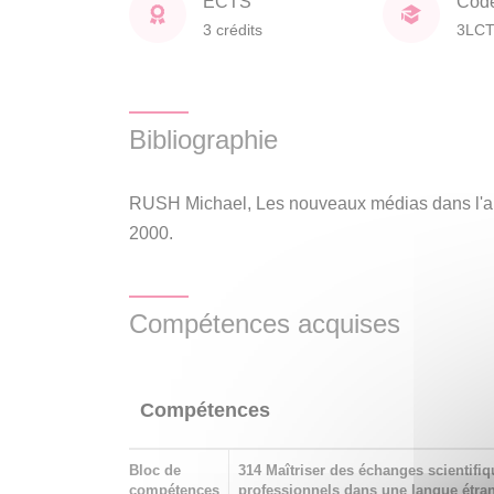
ECTS
Cod
3 crédits
3LC
Bibliographie
RUSH Michael, Les nouveaux médias dans l'ar
2000.
Compétences acquises
Compétences
Bloc de
314 Maîtriser des échanges scientifiq
compétences
professionnels dans une langue étrang