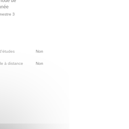
riode de
année
estre 3
 d'études
Non
le à distance
Non