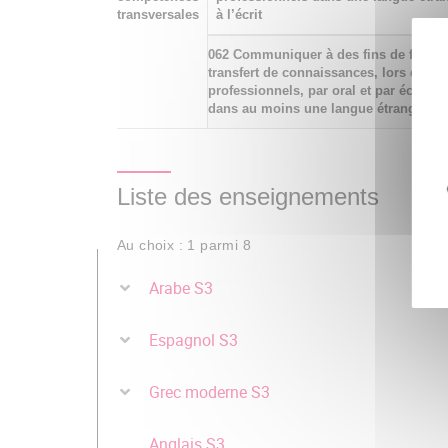
transversales
à l’écrit
062 Communiquer à des fins de format
transfert de connaissances, lors d'éc
professionnels, par oral et par écrit, en
dans au moins une langue étrangère
Liste des enseignements
Au choix : 1 parmi 8
Arabe S3
Espagnol S3
Grec moderne S3
Anglais S3