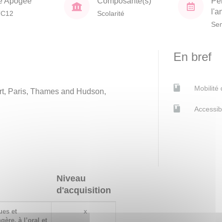
e Apogée
Composante(s)
Pé
l'
TC12
Scolarité
Sem
En bref
Mobilité
t, Paris, Thames and Hudson,
Accessib
Niveau
d'acquisition
ues et
x
ère, à l’oral et