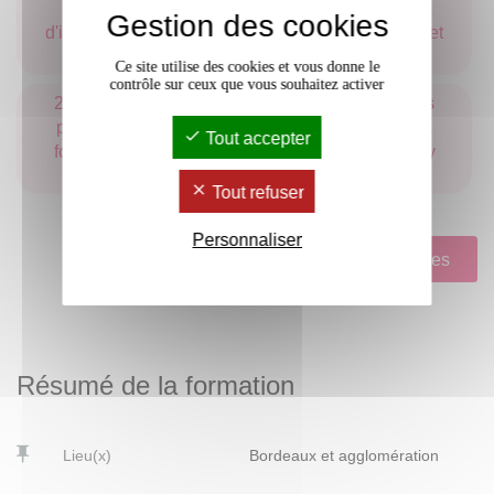
réseau au service de projets nécessitant prise
Gestion des cookies
d'initiatives, respect de principes déontologiques et
capacité d'adaptation
Ce site utilise des cookies et vous donne le
contrôle sur ceux que vous souhaitez activer
294 Identifier et situer les champs professionnels
potentiellement en relation avec les acquis de la
Tout accepter
formation ainsi que les parcours possibles pour y
accéder
Tout refuser
Personnaliser
Voir le tableau d'acquisition des compétences
Résumé de la formation
Lieu(x)
Bordeaux et agglomération