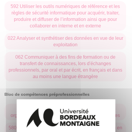
592 Utiliser les outils numériques de référence et les
règles de sécurité informatique pour acquérir, traiter,
produire et diffuser de l’information ainsi que pour
collaborer en interne et en externe
022 Analyser et synthétiser des données en vue de leur
exploitation
062 Communiquer à des fins de formation ou de
transfert de connaissances, lors d'échanges
professionnels, par oral et par écrit, en français et dans
au moins une langue étrangère
Bloc de compétences préprofessionnelles
573 Situer son rôle et sa mission au sein d'une
organisation pour s’adapter et prendre des initiatives
580 Travailler en équipe autant qu'en autonomie ou en