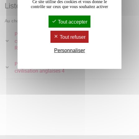
Ce site utilise des cookies et vous donne le
Liste des enseignements
contrôle sur ceux que vous souhaitez activer
Au choix : 1 parmi 2
Tout accepter
Parcours - Langue et
Tout refuser
civilisation anglaises 4 -
9 crédits
Remédiation
Personnaliser
Parcours - Langue et
9 crédits
civilisation anglaises 4