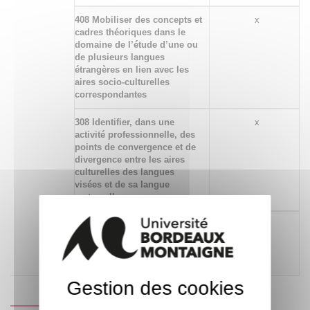
408 Mobiliser des concepts et
x
cadres théoriques dans le
domaine de l’étude d’une ou
de plusieurs langues
étrangères en lien avec les
aires socio-culturelles
correspondantes
308 Identifier, dans une
x
activité professionnelle, des
points de convergence et de
divergence entre les aires
culturelles des langues
visées et de sa langue
maternelle
281 Identifier et analyser la
x
production orale du locuteur
natif, du point de vue
phonologique et phonétique
Gestion des cookies