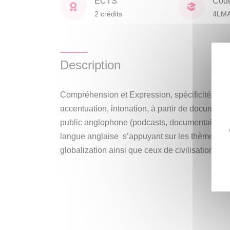
ECTS
Cod
2 crédits
4LM
Description
Compréhension et Expression, spécificités de l
accentuation, intonation, à partir de document
public anglophone (podcasts, documentaires rad
langue anglaise s’appuyant sur les thèmes rete
globalization ainsi que ceux de civilisation.