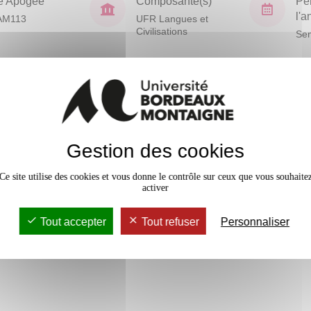
e Apogée
Composante(s)
Pé
l'
AM113
UFR Langues et
Civilisations
Sem
En bref
Mobilité
a langue parlée : prononciation,
Gestion des cookies
s authentiques destinés à un
Accessib
io) issus de l’actualité en
Ce site utilise des cookies et vous donne le contrôle sur ceux que vous souhaite
nus en langue écrite : work et
activer
Tout accepter
Tout refuser
Personnaliser