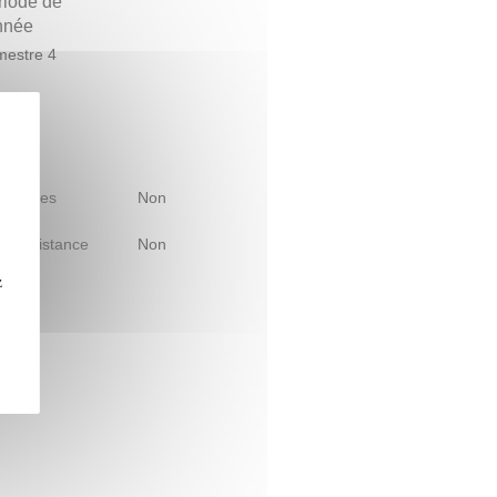
riode de
année
estre 4
 d'études
Non
le à distance
Non
z